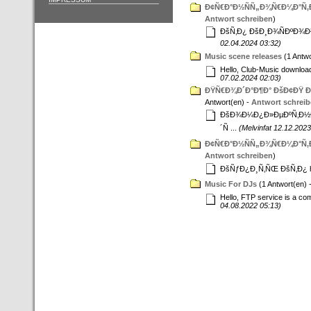
Ð¢Ñ€Ð°Ð½ÑÑ„Ð¾Ñ€Ð¼Ð°Ñ‚Ð
Antwort schreiben
)
ÐšÑ‚Ð¿ ÐšÐ¸Ð¾ÑÐºÐ¾Ð²Ð¾
02.04.2024 03:32)
Music scene releases
(1 Antwo
Hello, Club-Music downloa
07.02.2024 02:03)
ÐŸÑ€Ð¾Ð´Ð°Ð¶Ð° ÐšÐ¢ÐŸ Ð
Antwort(en) -
Antwort schrei
ÐšÐ¾Ð¼Ð¿Ð»ÐµÐºÑ‚Ð½Ð
´Ñ ...
(Melvinfat 12.12.2023
Ð¢Ñ€Ð°Ð½ÑÑ„Ð¾Ñ€Ð¼Ð°Ñ‚Ð
Antwort schreiben
)
ÐšÑƒÐ¿Ð¸Ñ‚ÑŒ ÐšÑ‚Ð¿ http
Music For DJs
(1 Antwort(en) 
Hello, FTP service is a co
04.08.2022 05:13)