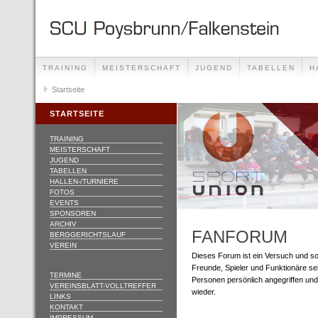
TRAINING
MEISTERSCHAFT
JUGEND
TABELLEN
H
BERGGERICHTSLAUF
Startseite
VEREIN
STARTSEITE
TRAINING
MEISTERSCHAFT
JUGEND
TABELLEN
HALLEN-/TURNIERE
FOTOS
EVENTS
SPONSOREN
ARCHIV
FANFORUM
BERGGERICHTSLAUF
VEREIN
Dieses Forum ist ein Versuch und sol
Freunde, Spieler und Funktionäre sein
TERMINE
Personen persönlich angegriffen und
VEREINSBLATT-VOLLTREFFER
wieder.
LINKS
KONTAKT
IMPRESSUM