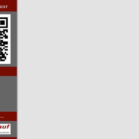
DOST
..