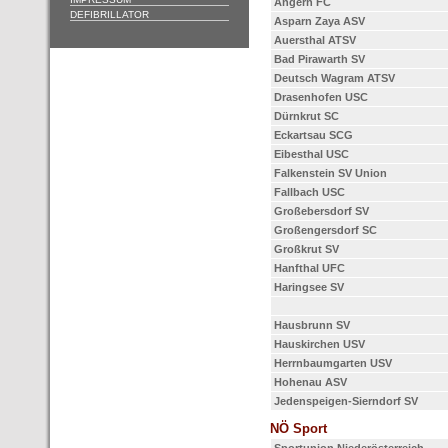
Angern FC
DEFIBRILLATOR
Asparn Zaya ASV
Auersthal ATSV
Bad Pirawarth SV
Deutsch Wagram ATSV
Drasenhofen USC
Dürnkrut SC
Eckartsau SCG
Eibesthal USC
Falkenstein SV Union
Fallbach USC
Großebersdorf SV
Großengersdorf SC
Großkrut SV
Hanfthal UFC
Haringsee SV
Hausbrunn SV
Hauskirchen USV
Herrnbaumgarten USV
Hohenau ASV
Jedenspeigen-Sierndorf SV
NÖ Sport