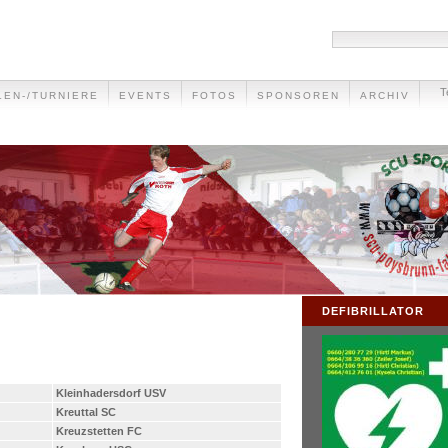
T
LEN-/TURNIERE
EVENTS
FOTOS
SPONSOREN
ARCHIV
DEFIBRILLATOR
Kleinhadersdorf USV
Kreuttal SC
Kreuzstetten FC