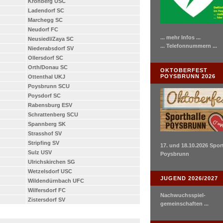
Kronberg USC
Ladendorf SC
Marchegg SC
Neudorf FC
... mehr Infos ...
Neusiedl/Zaya SC
... Telefonnummern ...
Niederabsdorf SV
Ollersdorf SC
Orth/Donau SC
OKTOBERFEST
POYSBRUNN 2026
Ottenthal UKJ
Poysbrunn SCU
Poysdorf SC
Rabensburg ESV
Schrattenberg SCU
Spannberg SK
Strasshof SV
Stripfing SV
17. und 18.10.2026 Spor
Sulz USV
Poysbrunn
Ulrichskirchen SG
Wetzelsdorf USC
JUGEND 2026/2027
Wildendürnbach UFC
Wilfersdorf FC
Nachwuchsspiel-
Zistersdorf SV
gemeinschaften ...