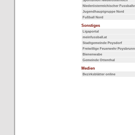
Sportunion Niederösterreich
Niederösterreichischer Fussball
Jugendhauptgruppe Nord
Fußball Nord
Sonstiges
Ligaportal
meinfussball.at
Stadtgemeinde Poysdorf
Freiwillige Feuerwehr Poysbrunn
Bienenwabe
Gemeinde Ottenthal
Medien
Bezirksblätter online