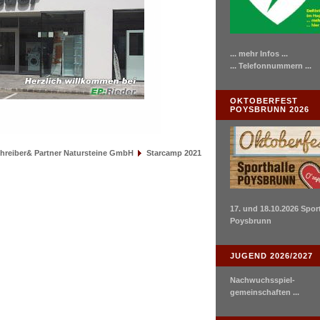
... mehr Infos ...
... Telefonnummern ...
OKTOBERFEST
POYSBRUNN 2026
hreiber& Partner Natursteine GmbH
Starcamp 2021
17. und 18.10.2026 Spor
Poysbrunn
JUGEND 2026/2027
Nachwuchsspiel-
gemeinschaften ...