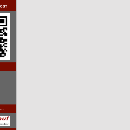
DOST
..