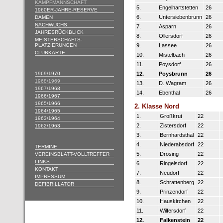
KAMPFMANNSCHAFT
5.
Engelhartstetten
26
1960ER-JAHRE-RESERVE
6.
Untersiebenbrunn
26
DAMEN
NACHWUCHS
7.
Asparn
26
JAHRESRÜCKBLICK
8.
Ollersdorf
26
MEISTERSCHAFTS-
PLATZIERUNGEN
9.
Lassee
26
CLUBKARTE
10.
Mistelbach
26
11.
Poysdorf
26
1969/1970
12.
Poysbrunn
26
1968/1969
13.
D. Wagram
26
1967/1968
14.
Ebenthal
26
1966/1967
1965/1966
2. Klasse Nord
1964/1965
1.
Großkrut
22
1963/1964
2.
Zistersdorf
22
1962/1963
3.
Bernhardsthal
22
4.
Niederabsdorf
22
TERMINE
5.
Drösing
22
VEREINSBLATT-VOLLTREFFER
LINKS
6.
Ringelsdorf
22
KONTAKT
7.
Neudorf
22
IMPRESSUM
8.
Schrattenberg
22
DEFIBRILLATOR
9.
Prinzendorf
22
10.
Hauskirchen
22
11.
Wilfersdorf
22
12.
Falkenstein
22