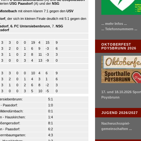
zierten
USG Paasdorf
(A) und der
NSG
Mistelbach
mit einem klaren 7:1 gegen den
USV
orf
, der sich im kleinen Finale deutlich mit 5:1 gegen den
.
... mehr Infos ...
sdorf
,
6. FC Untersiebenbrunn
, 7.
NSG
... Telefonnummern ...
sdorf
3
3
0
0
19
4
15
9
OKTOBERFEST
POYSBRUNN 2026
3
2
0
1
6
9
-3
6
3
1
0
2
8
11
-3
3
3
0
0
3
4
13
-9
0
3
3
0
0
10
4
6
9
3
2
0
1
4
3
1
6
3
1
0
2
6
8
-2
3
3
0
0
3
5
10
-5
0
17. und 18.10.2026 Spor
Poysbrunn
tersiebenbrunn:
5:1
- Paasdorf:
1:0
Wildendürnbach:
0:1
JUGEND 2026/2027
n - Hauskirchen:
1:4
oßengersdorf:
8:1
Nachwuchsspiel-
gemeinschaften ...
n - Paasdorf:
6:2
Herrnbaumgarten:
4:3