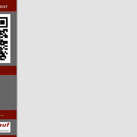
DOST
..