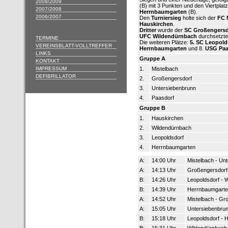
2008/2009
(B) mit 3 Punkten und den Viertplat
2007/2008
Herrnbaumgarten
(B).
2006/2007
Den
Turniersieg
holte sich der
FC 
Hauskirchen
.
Dritter
wurde der
SC Großengersd
UFC Wildendürnbach
durchsetzte
TERMINE
Die weiteren Plätze:
5. SC Leopold
VEREINSBLATT-VOLLTREFFER
Herrnbaumgarten
und 8.
USG Paa
LINKS
Gruppe A
KONTAKT
IMPRESSUM
1.
Mistelbach
DEFIBRILLATOR
2.
Großengersdorf
3.
Untersiebenbrunn
4.
Paasdorf
Gruppe B
1.
Hauskirchen
2.
Wildendürnbach
3.
Leopoldsdorf
4.
Herrnbaumgarten
A:
14:00 Uhr
Mistelbach - Un
A:
14:13 Uhr
Großengersdorf 
B:
14:26 Uhr
Leopoldsdorf - 
B:
14:39 Uhr
Herrnbaumgarte
A:
14:52 Uhr
Mistelbach - Gr
A:
15:05 Uhr
Untersiebenbrun
B:
15:18 Uhr
Leopoldsdorf - 