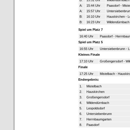
B:
15:31 Uhr
Wildendürnbach 
A:
15:44 Uhr
Paasdorf - Miste
A:
15:57 Uhr
Untersiebenbrun
B:
16:10 Uhr
Hauskirchen - L
B:
16:23 Uhr
Wildendürnbach
Spiel um Platz 7
16:40 Uhr
Paasdorf - Herrnbau
Spiel um Platz 5
16:55 Uhr
Untersiebenbrunn - L
Kleines Finale
17:10 Uhr
Großengersdorf - Wi
Finale
17:25 Uhr
Mistelbach - Hauskir
Endergebnis:
1.
Mistelbach
2.
Hauskirchen
3.
Großengersdorf
4.
Wildendürnbach
5.
Leopoldsdorf
6.
Untersiebenbrunn
7.
Herrnbaumgarten
8.
Paasdorf