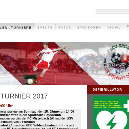
T
LEN-/TURNIERE
EVENTS
FOTOS
SPONSOREN
ARCHIV
DEFIBRILLATOR
ENTURNIER 2017
:00 Uhr
veranstaltete am
Sonntag,
den
15. Jänner
um
14:00
annschaften
in der
Sporthalle Poysbrunn
.
gruppen wurden der
FC Mistelbach (A)
und der
USV
maximum
von
9 Punkten
.
sdorf
(A) und der
UFC Wildendürnbach
(B) mit je 2
t von
FC Untersiebenbrunn
(A) und
SC Leopoldsdorf