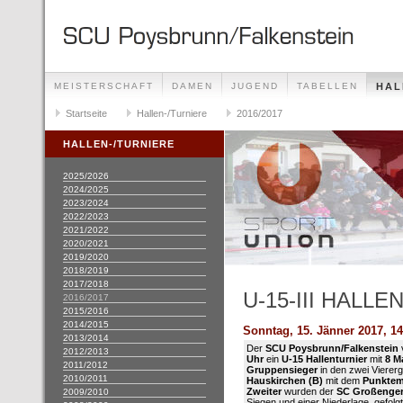
MEISTERSCHAFT
DAMEN
JUGEND
TABELLEN
HAL
BERGGERICHTSLAUF
Startseite
Hallen-/Turniere
VEREIN/INFRASTRUKTUR
2016/2017
HALLEN-/TURNIERE
2025/2026
2024/2025
2023/2024
2022/2023
2021/2022
2020/2021
2019/2020
2018/2019
2017/2018
U-15-III HALL
2016/2017
2015/2016
2014/2015
Sonntag, 15. Jänner 2017, 14
2013/2014
Der
SCU Poysbrunn/Falkenstein
2012/2013
Uhr
ein
U-15 Hallenturnier
mit
8 M
2011/2012
Gruppensieger
in den zwei Vierer
2010/2011
Hauskirchen (B)
mit dem
Punkte
Zweiter
wurden der
SC Großenger
2009/2010
Siegen und einer Niederlage, gefolg