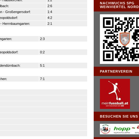
- Hauskirchen:
1:2
NACHWUCHS SPG
lbach:
2:6
WEINVIERTEL NOR
n - Großengersdorf:
1:4
eopoldsdorf:
4:2
 - Herrnbaumgarten:
2:1
mgarten:
2:3
eopoldsdorf:
0:2
ldendürnbach:
5:1
PARTNERVEREIN
chen:
7:1
BESUCHEN SIE UNS .