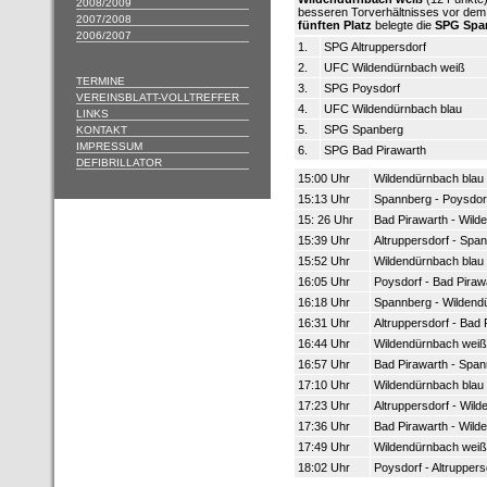
2008/2009
besseren Torverhältnisses vor dem
2007/2008
fünften Platz
belegte die
SPG Spa
2006/2007
1.
SPG Altruppersdorf
2.
UFC Wildendürnbach weiß
TERMINE
3.
SPG Poysdorf
VEREINSBLATT-VOLLTREFFER
4.
UFC Wildendürnbach blau
LINKS
5.
SPG Spanberg
KONTAKT
IMPRESSUM
6.
SPG Bad Pirawarth
DEFIBRILLATOR
15:00 Uhr
Wildendürnbach blau -
15:13 Uhr
Spannberg - Poysdor
15: 26 Uhr
Bad Pirawarth - Wild
15:39 Uhr
Altruppersdorf - Spa
15:52 Uhr
Wildendürnbach blau
16:05 Uhr
Poysdorf - Bad Piraw
16:18 Uhr
Spannberg - Wildend
16:31 Uhr
Altruppersdorf - Bad 
16:44 Uhr
Wildendürnbach weiß 
16:57 Uhr
Bad Pirawarth - Span
17:10 Uhr
Wildendürnbach blau 
17:23 Uhr
Altruppersdorf - Wil
17:36 Uhr
Bad Pirawarth - Wild
17:49 Uhr
Wildendürnbach weiß
18:02 Uhr
Poysdorf - Altruppers