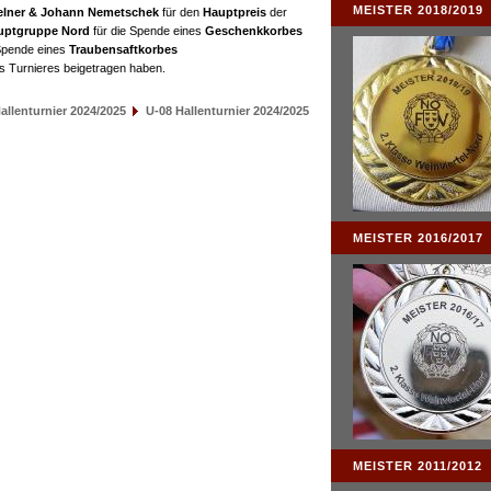
MEISTER 2018/2019
felner & Johann Nemetschek
für den
Hauptpreis
der
ptgruppe Nord
für die Spende eines
Geschenkkorbes
 Spende eines
Traubensaftkorbes
s Turnieres beigetragen haben.
allenturnier 2024/2025
U-08 Hallenturnier 2024/2025
MEISTER 2016/2017
MEISTER 2011/2012