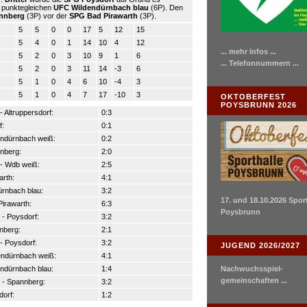
 punktegleichen
UFC Wildendürnbach blau
(6P). Den
nnberg
(3P) vor der
SPG Bad Pirawarth
(3P).
5
5
0
0
17
5
12
15
5
4
0
1
14
10
4
12
... mehr Infos ...
5
2
0
3
10
9
1
6
... Telefonnummern ...
5
2
0
3
11
14
-3
6
5
1
0
4
6
10
-4
3
5
1
0
4
7
17
-10
3
OKTOBERFEST
POYSBRUNN 2026
 Altruppersdorf:
0:3
f:
0:1
endürnbach weiß:
0:2
nnberg:
2:0
 - Wdb weiß:
2:5
arth:
4:1
ürnbach blau:
3:2
17. und 18.10.2026 Spor
Pirawarth:
6:3
Poysbrunn
- Poysdorf:
3:2
nberg:
2:1
- Poysdorf:
3:2
JUGEND 2026/2027
dendürnbach weiß:
4:1
endürnbach blau:
1:4
Nachwuchsspiel-
gemeinschaften ...
 - Spannberg:
3:2
dorf:
1:2