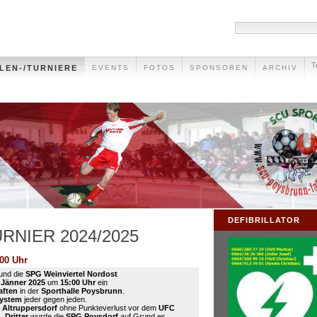
T
LEN-/TURNIERE
EVENTS
FOTOS
SPONSOREN
ARCHIV
DEFIBRILLATOR
RNIER 2024/2025
:00 Uhr
und die
SPG Weinviertel Nordost
 Jänner 2025
um
15:00 Uhr
ein
aften
in der
Sporthalle Poysbrunn
.
system
jeder gegen jeden.
 Altruppersdorf
ohne Punkteverlust vor dem
UFC
).
Dritter
wurde die
SPG Poysdorf
auf Grund es