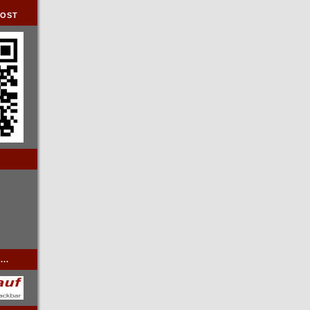
DOST
..