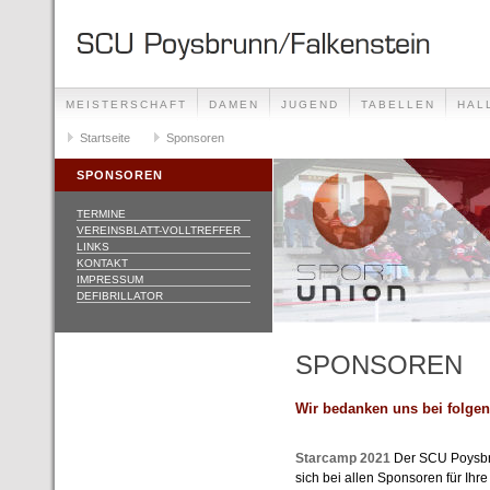
MEISTERSCHAFT
DAMEN
JUGEND
TABELLEN
HAL
BERGGERICHTSLAUF
Startseite
Sponsoren
VEREIN/INFRASTRUKTUR
SPONSOREN
TERMINE
VEREINSBLATT-VOLLTREFFER
LINKS
KONTAKT
IMPRESSUM
DEFIBRILLATOR
SPONSOREN
Wir bedanken uns bei folge
Starcamp 2021
Der SCU Poysbr
sich bei allen Sponsoren für Ihr