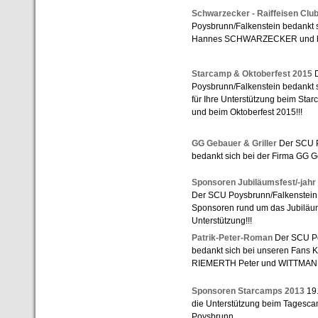
Schwarzecker - Raiffeisen Clu
Poysbrunn/Falkenstein bedankt 
Hannes SCHWARZECKER und beim
Starcamp & Oktoberfest 2015
D
Poysbrunn/Falkenstein bedankt s
für Ihre Unterstützung beim St
und beim Oktoberfest 2015!!!
GG Gebauer & Griller
Der SCU P
bedankt sich bei der Firma GG Geb
Sponsoren Jubiläumsfest/-jahr
Der SCU Poysbrunn/Falkenstein 
Sponsoren rund um das Jubiläumsf
Unterstützung!!!
Patrik-Peter-Roman
Der SCU Po
bedankt sich bei unseren Fans 
RIEMERTH Peter und WITTMANN
Sponsoren Starcamps 2013
19.
die Unterstützung beim Tagesca
Poysbrunn ...