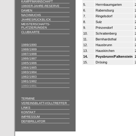
KAMPFMANNSCHAFT
5.
Herrnbaumgarten
1960ER-JAHRE-RESERVE
6.
Rabensburg
DAMEN
NACHWUCHS
7.
Ringelsdorf
JAHRESRÜCKBLICK
8.
Sulz
MEISTERSCHAFTS-
PLATZIERUNGEN
9.
Prinzendorf
CLUBKARTE
10.
Schrattenberg
11.
Bernhardsthal
1989/1990
12.
Hausbrunn
1988/1989
13.
Hauskirchen
1987/1988
14.
Poysbrunn/Falkenstein
1986/1987
15.
Drösing
1985/1986
1984/1985
1983/1984
1982/1983
1981/1982
1980/1981
TERMINE
VEREINSBLATT-VOLLTREFFER
LINKS
KONTAKT
IMPRESSUM
DEFIBRILLATOR