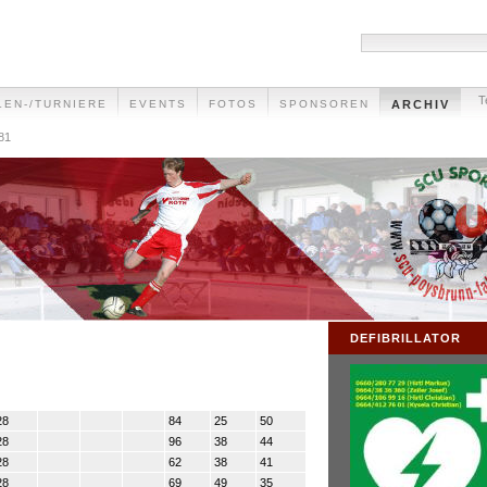
T
LEN-/TURNIERE
EVENTS
FOTOS
SPONSOREN
ARCHIV
81
DEFIBRILLATOR
28
84
25
50
28
96
38
44
28
62
38
41
28
69
49
35