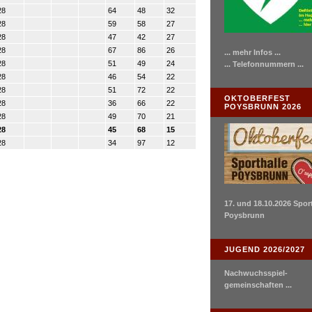
28
64
48
32
28
59
58
27
28
47
42
27
28
67
86
26
... mehr Infos ...
28
51
49
24
... Telefonnummern ...
28
46
54
22
28
51
72
22
OKTOBERFEST
28
36
66
22
POYSBRUNN 2026
28
49
70
21
28
45
68
15
28
34
97
12
17. und 18.10.2026 Spor
Poysbrunn
JUGEND 2026/2027
Nachwuchsspiel-
gemeinschaften ...