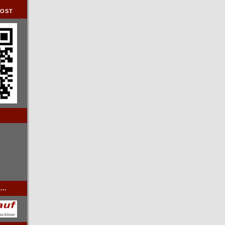
DOST
..