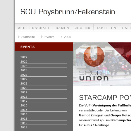
MEISTERSCHAFT
DAMEN
JUGEND
TABELLEN
HAL
BERGGERICHTSLAUF
Startseite
Events
VEREIN/INFRASTRUKTUR
2025
EVENTS
2027
2026
2025
2024
2023
2022
2021
2020
2019
STARCAMP PO
2018
2017
Die
VdF
(
Vereinigung der Fußballe
2016
2015
veranstaltet unter der Leitung von
2014
Gernot Zirngast
und
Gregor Pötsc
2013
österreichweit
spusu-Starcamp-Tra
2012
für
7- bis 14-Jährige
.
2011