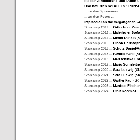
bei der Vorbereitung und Durchfü
Und natürlich bei ALLEN SPONSO
... zu den Sponsoren ...
... zu den Fotos ...
Impressionen der vergangenen 
Starcamp 2012 ...
Ortlechner Manu
Starcamp 2013 ...
Maierhofer
Stef
Starcamp 2014 ...
Mimm
Dennis
(S
Starcamp 2015 ...
Dibon
Christop
Starcamp 2016 ...
Schütz
Daniel
/
A
Starcamp 2017 ...
Pavelic
Mario
(SK
Starcamp 2018 ...
Martschinko
Chr
Starcamp 2019 ...
Mario Sonnleitn
Starcamp 2020 ...
Sara Ludwig
(SK
Starcamp 2021 ...
Sara Ludwig
(SK
Starcamp 2022 ...
Gartler Paul
(SK
Starcamp 2023 ...
Manfred Fische
Starcamp 2024 ...
Ümit Korkmaz