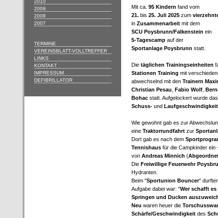
2010
Mit ca.
95 Kindern
fand vom
2009
21.
bis
25. Juli 2025
zum
vierzehnt
2008
2007
in
Zusammenarbeit
mit dem
SCU Poysbrunn/Falkenstein
ein
5-Tagescamp
auf der
TERMINE
Sportanlage Poysbrunn
statt.
VEREINSBLATT-VOLLTREFFER
LINKS
Die
täglichen Trainingseinheiten
f
KONTAKT
IMPRESSUM
Stationen Training
mit verschiede
DEFIBRILLATOR
abwechselnd mit den
Trainern Maxim
Christian Pesau
,
Fabio Wolf
,
Bern
Bohac
statt. Aufgelockert wurde das
Schuss-
und
Laufgeschwindigkei
Wie gewohnt gab es zur Abwechslun
eine
Traktorrundfahrt
zur
Sportanl
Dort gab es nach dem
Sportprogr
Tennishaus
für die Campkinder ein 
von
Andreas Minnich
(
Abgeordnet
Die
Freiwillige Feuerwehr Poysbr
Hydranten.
Beim "
Sportunion Bouncer
" durfte
Aufgabe dabei war: "
Wer schafft e
Springen und Ducken auszuweich
Neu
waren heuer die
Torschusswan
Schärfe/Geschwindigkeit
des
Sch