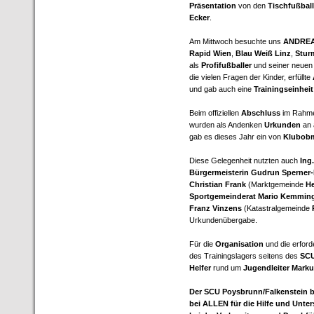
Präsentation
von den
Tischfußbal
Ecker
.
Am Mittwoch besuchte uns
ANDREA
Rapid Wien
,
Blau Weiß Linz
,
Stur
als
Profifußballer
und seiner neue
die vielen Fragen der Kinder, erfüllte
und gab auch eine
Trainingseinheit
Beim offiziellen
Abschluss
im Rahme
wurden als Andenken
Urkunden
an 
gab es dieses Jahr ein von
Klubobm
Diese Gelegenheit nutzten auch
Ing
Bürgermeisterin Gudrun Sperner-
Christian Frank
(Marktgemeinde
H
Sportgemeinderat Mario Kemmin
Franz Vinzens
(Katastralgemeinde
Urkundenübergabe.
Für die
Organisation
und die erford
des Trainingslagers seitens des
SCU
Helfer
rund um
Jugendleiter Markus
Der SCU Poysbrunn/Falkenstein b
bei ALLEN für die Hilfe und Unte